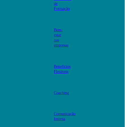
de
Formação
Bem-
estar
nas
empresas
Benefícios
Flexíveis
Coaching
Comunicação
Interna