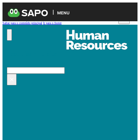
MENU
Saltar para o conteúdo principal
Ir para o footer
Pesquisar no site
Pesquisar
×