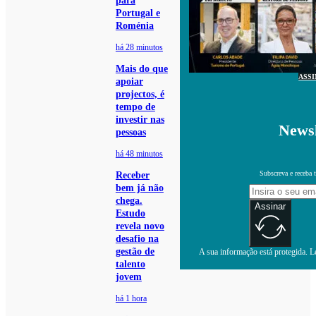
para
Portugal e
Roménia
há 28 minutos
Mais do que
ASS
apoiar
projectos, é
tempo de
investir nas
Newsl
pessoas
há 48 minutos
Subscreva e receba 
Receber
bem já não
chega.
Assinar
Estudo
revela novo
desafio na
gestão de
A sua informação está protegida. Le
talento
jovem
há 1 hora