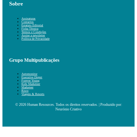
Sobre
Assinaturas
Contactos
Estatuto Editorial
Ficha Técnica
Termos e Condições
Assine a newsletter
Política de Privacidade
Grupo Multipublicações
Automonitor
Executive Digest
Forever Young
Kids Marketeer
Marketeer
Risco
Viagens & Resorts
© 2026 Human Resources. Todos os direitos reservados. | Produzido por:
Neurónio Criativo