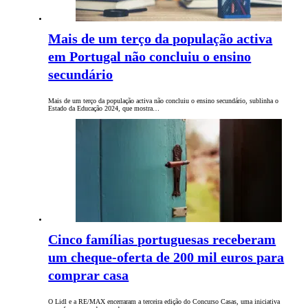
Mais de um terço da população activa
em Portugal não concluiu o ensino
secundário
Mais de um terço da população activa não concluiu o ensino secundário, sublinha o
Estado da Educação 2024, que mostra…
Cinco famílias portuguesas receberam
um cheque-oferta de 200 mil euros para
comprar casa
O Lidl e a RE/MAX encerraram a terceira edição do Concurso Casas, uma iniciativa