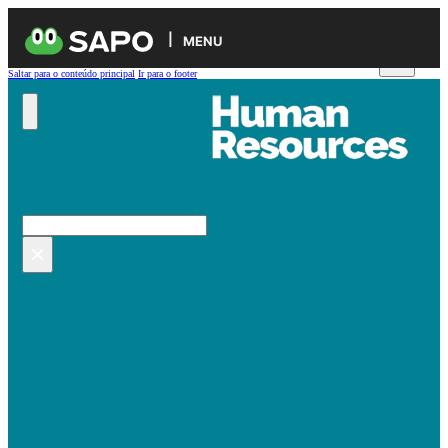
MENU
Saltar para o conteúdo principal
Ir para o footer
Pesquisar no site
Pesquisar
×