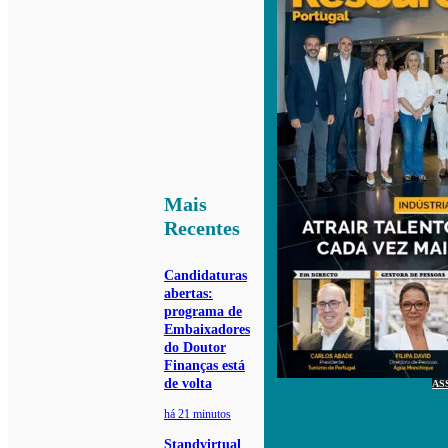
Mais
Recentes
Candidaturas
abertas:
programa de
Embaixadores
do Doutor
Finanças está
de volta
AS
há 21 minutos
Standvirtual