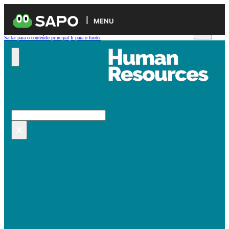
MENU
Saltar para o conteúdo principal
Ir para o footer
Pesquisar no site
Pesquisar
×