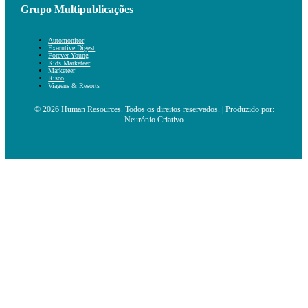
Grupo Multipublicações
Automonitor
Executive Digest
Forever Young
Kids Marketeer
Marketeer
Risco
Viagens & Resorts
© 2026 Human Resources. Todos os direitos reservados. | Produzido por:
Neurónio Criativo