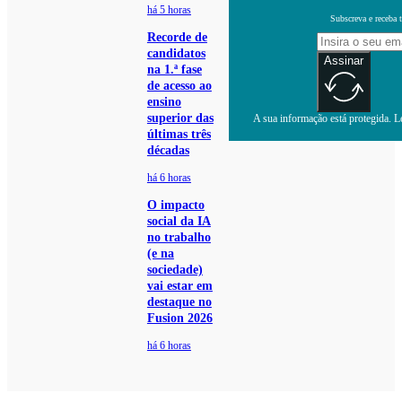
há 5 horas
Subscreva e receba 
Recorde de
candidatos
Assinar
na 1.ª fase
de acesso ao
ensino
superior das
A sua informação está protegida. Le
últimas três
décadas
há 6 horas
O impacto
social da IA
no trabalho
(e na
sociedade)
vai estar em
destaque no
Fusion 2026
há 6 horas