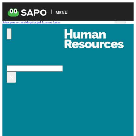
MENU
Saltar para o conteúdo principal
Ir para o footer
Pesquisar no site
Pesquisar
×