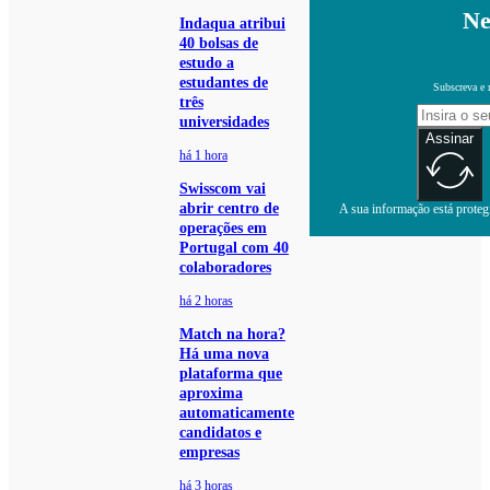
Ne
Indaqua atribui
40 bolsas de
estudo a
estudantes de
Subscreva e 
três
universidades
Assinar
há 1 hora
Swisscom vai
abrir centro de
A sua informação está protegi
operações em
Portugal com 40
colaboradores
há 2 horas
Match na hora?
Há uma nova
plataforma que
aproxima
automaticamente
candidatos e
empresas
há 3 horas