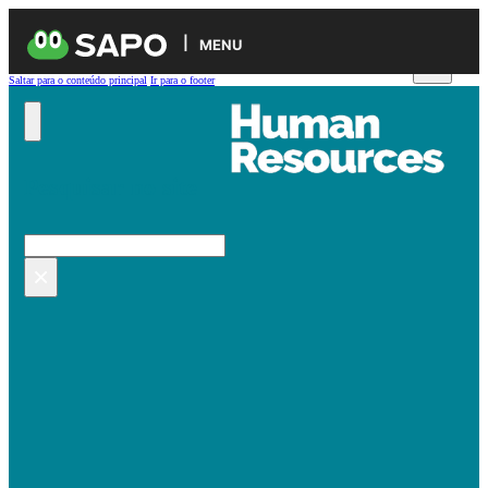
MENU
Saltar para o conteúdo principal
Ir para o footer
Pesquisar no site
Pesquisar
×