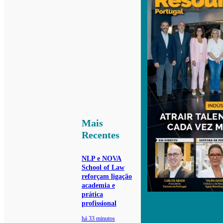
Mais
Recentes
NLP e NOVA
School of Law
reforçam ligação
academia e
prática
profissional
há 33 minutos