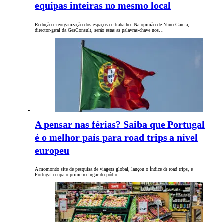
equipas inteiras no mesmo local
Redução e reorganização dos espaços de trabalho. Na opinião de Nuno Garcia,
director-geral da GesConsult, serão estas as palavras-chave nos…
A pensar nas férias? Saiba que Portugal
é o melhor país para road trips a nível
europeu
A momondo site de pesquisa de viagens global, lançou o Índice de road trips, e
Portugal ocupa o primeiro lugar do pódio…