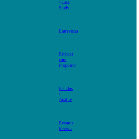
/ Case
Study
Entrevistas
Estórias
com
Propósito
Estudos
/
Análise
Eventos
Revista