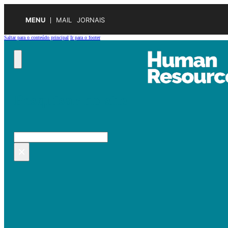
MENU
MAIL
JORNAIS
Saltar para o conteúdo principal
Ir para o footer
Pesquisar no site
Pesquisar
×