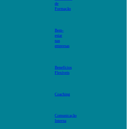
de
Formação
Bem-
estar
nas
empresas
Benefícios
Flexíveis
Coaching
Comunicação
Interna