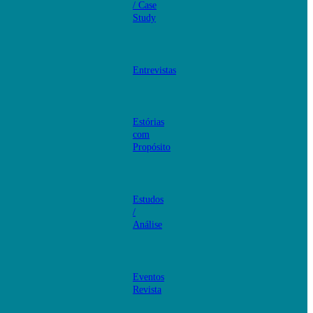
/ Case
Study
Entrevistas
Estórias
com
Propósito
Estudos
/
Análise
Eventos
Revista