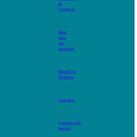
de
Formação
Bem-
estar
nas
empresas
Benefícios
Flexíveis
Coaching
Comunicação
Interna