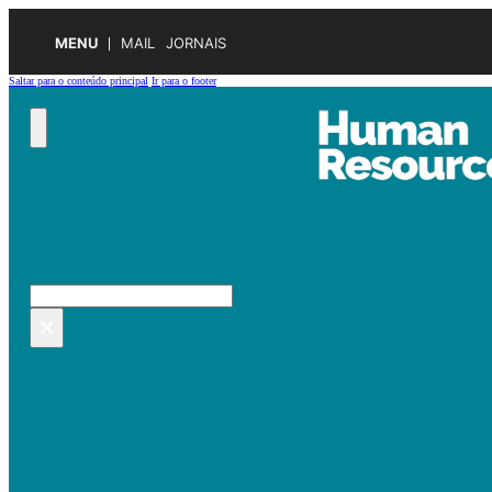
MENU
MAIL
JORNAIS
Saltar para o conteúdo principal
Ir para o footer
Pesquisar no site
Pesquisar
×