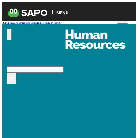
MENU
Saltar para o conteúdo principal
Ir para o footer
Pesquisar no site
Pesquisar
×