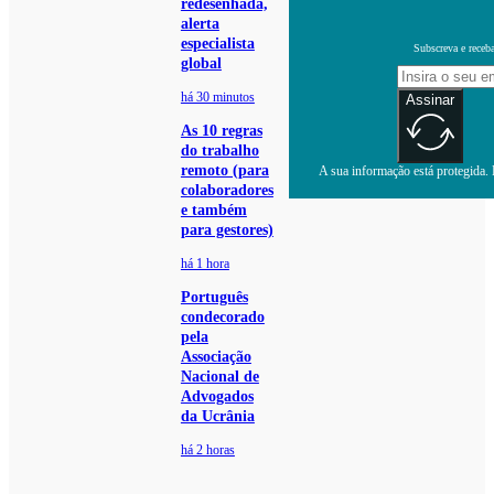
redesenhada,
alerta
especialista
Subscreva e receb
global
há 30 minutos
Assinar
As 10 regras
do trabalho
remoto (para
A sua informação está protegida. L
colaboradores
e também
para gestores)
há 1 hora
Português
condecorado
pela
Associação
Nacional de
Advogados
da Ucrânia
há 2 horas