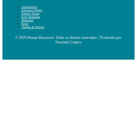
Automonitor
Executive Digest
Forever Young
Kids Marketeer
Marketeer
Risco
Viagens & Resorts
© 2026 Human Resources. Todos os direitos reservados. | Produzido por:
Neurónio Criativo