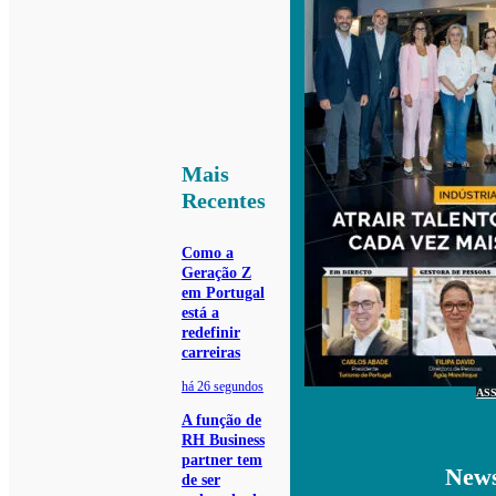
Mais
Recentes
Como a
Geração Z
em Portugal
está a
redefinir
carreiras
há 26 segundos
AS
A função de
RH Business
partner tem
News
de ser