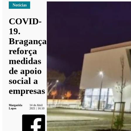
Notícias
COVID-
19.
Bragança
reforça
medidas
de apoio
social a
empresas
Margarida
14 de Abril
Lopes
2021 | 16:10