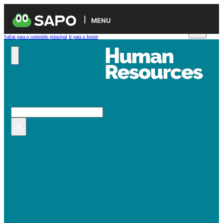
MENU
Saltar para o conteúdo principal
Ir para o footer
Pesquisar no site
Pesquisar
×