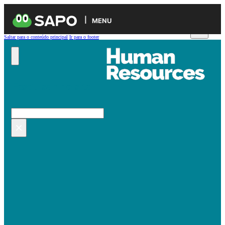
MENU
Saltar para o conteúdo principal
Ir para o footer
Pesquisar no site
Pesquisar
×