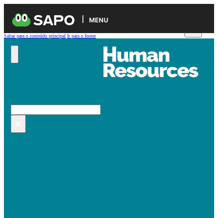
MENU
Saltar para o conteúdo principal
Ir para o footer
Pesquisar no site
Pesquisar
×