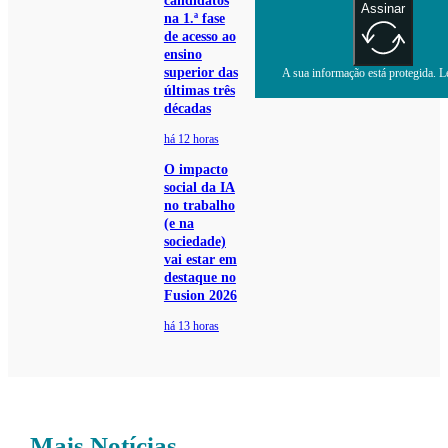
candidatos
Assinar
na 1.ª fase
de acesso ao
ensino
superior das
A sua informação está protegida. Le
últimas três
décadas
há 12 horas
O impacto
social da IA
no trabalho
(e na
sociedade)
vai estar em
destaque no
Fusion 2026
há 13 horas
Mais Notícias