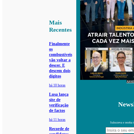
Mais
Recentes
Finalmente
os
combustíveis
vão voltar a
descer. E
descem dois
dígitos
ASS
há 10 horas
Lusa lança
site de
Newsl
verificação
de factos
há 11 horas
Subscreva e receba 
Recorde de