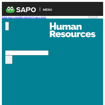
MENU
Saltar para o conteúdo principal
Ir para o footer
Pesquisar no site
Pesquisar
×