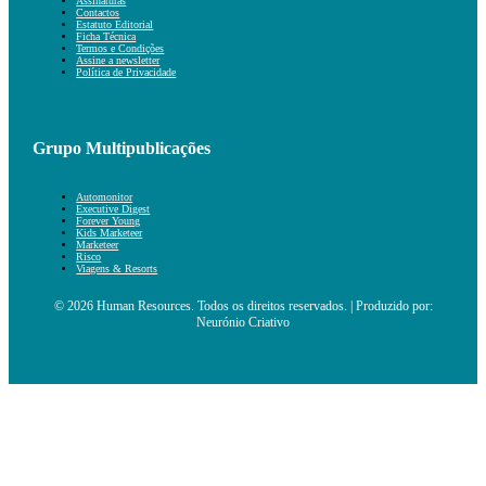
Assinaturas
Contactos
Estatuto Editorial
Ficha Técnica
Termos e Condições
Assine a newsletter
Política de Privacidade
Grupo Multipublicações
Automonitor
Executive Digest
Forever Young
Kids Marketeer
Marketeer
Risco
Viagens & Resorts
© 2026 Human Resources. Todos os direitos reservados. | Produzido por:
Neurónio Criativo