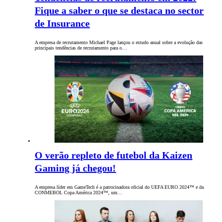
Fique a saber o que se destaca no sector
de Insurance
A empresa de recrutamento Michael Page lançou o estudo anual sobre a evolução das
principais tendências de recrutamento para o…
O verão repleto de futebol da Kaizen
Gaming já chegou!
A empresa líder em GameTech é a patrocinadora oficial do UEFA EURO 2024™ e da
CONMEBOL Copa América 2024™, um…