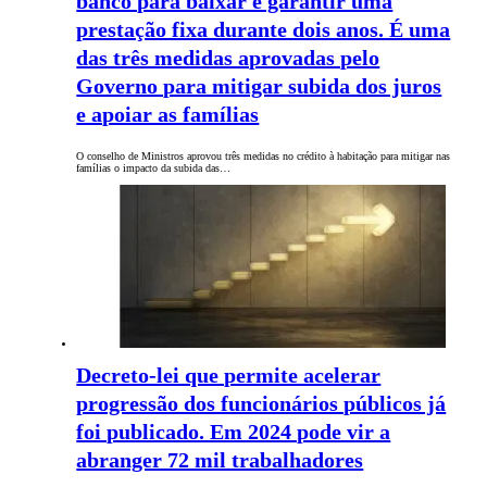
banco para baixar e garantir uma
prestação fixa durante dois anos. É uma
das três medidas aprovadas pelo
Governo para mitigar subida dos juros
e apoiar as famílias
O conselho de Ministros aprovou três medidas no crédito à habitação para mitigar nas
famílias o impacto da subida das…
Decreto-lei que permite acelerar
progressão dos funcionários públicos já
foi publicado. Em 2024 pode vir a
abranger 72 mil trabalhadores