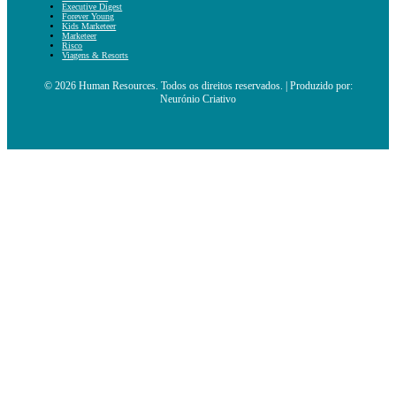
Executive Digest
Forever Young
Kids Marketeer
Marketeer
Risco
Viagens & Resorts
© 2026 Human Resources. Todos os direitos reservados. | Produzido por:
Neurónio Criativo