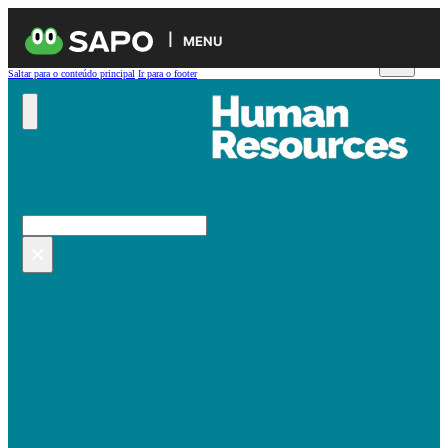
MENU
Saltar para o conteúdo principal
Ir para o footer
Pesquisar no site
Pesquisar
×