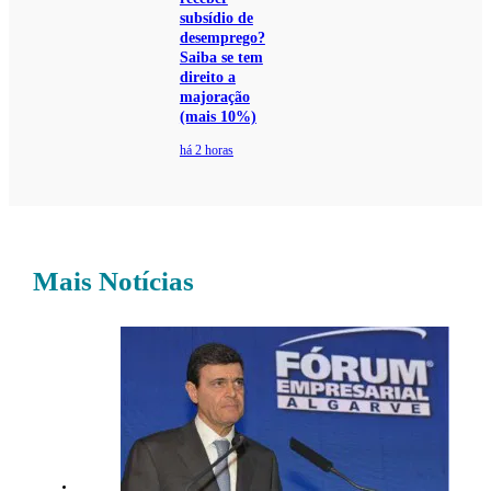
subsídio de
desemprego?
Saiba se tem
direito a
majoração
(mais 10%)
há 2 horas
Mais Notícias