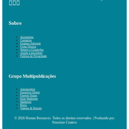
Sobre
Assinaturas
Contactos
Estatuto Editorial
Ficha Técnica
Termos e Condições
Assine a newsletter
Política de Privacidade
Grupo Multipublicações
Automonitor
Executive Digest
Forever Young
Kids Marketeer
Marketeer
Risco
Viagens & Resorts
© 2026 Human Resources. Todos os direitos reservados. | Produzido por:
Neurónio Criativo