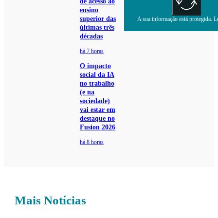
de acesso ao
ensino
superior das
A sua informação está protegida. Le
últimas três
décadas
há 7 horas
O impacto
social da IA
no trabalho
(e na
sociedade)
vai estar em
destaque no
Fusion 2026
há 8 horas
Mais Notícias