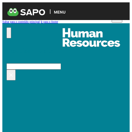
MENU
Saltar para o conteúdo principal
Ir para o footer
Pesquisar no site
Pesquisar
×