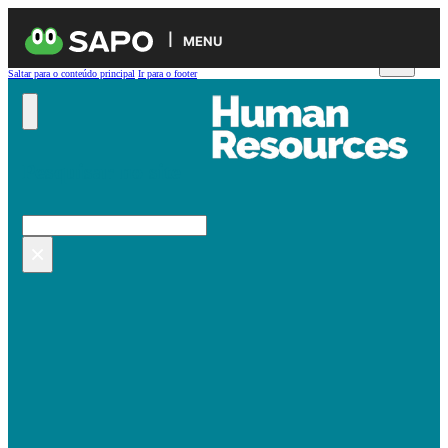
MENU
Saltar para o conteúdo principal
Ir para o footer
Pesquisar no site
Pesquisar
×