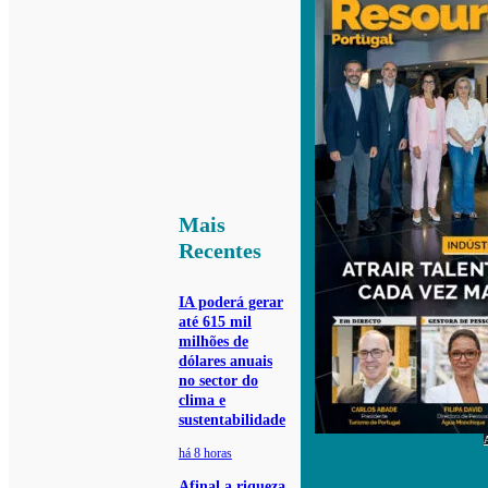
Mais
Recentes
IA poderá gerar
até 615 mil
milhões de
dólares anuais
no sector do
clima e
sustentabilidade
há 8 horas
Afinal a riqueza