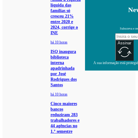
líquida das
New
famílias só
cresceu 21%
entre 2020 e
2024, corrige o
Subscreva e re
INE
há 10 horas
Assinar
ISQ inaugura
biblioteca
interna
A sua informação está protegida
apadrinhada
por José
Rodrigues dos
Santos
há 10 horas
Cinco maiores
bancos
reduziram 283
trabalhadores e
44 agências no
1.º semestre