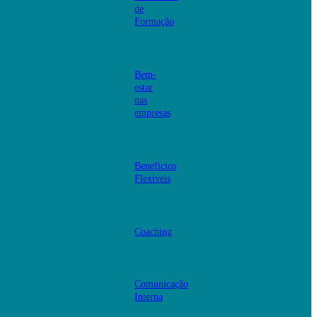
de
Formação
Bem-
estar
nas
empresas
Benefícios
Flexíveis
Coaching
Comunicação
Interna