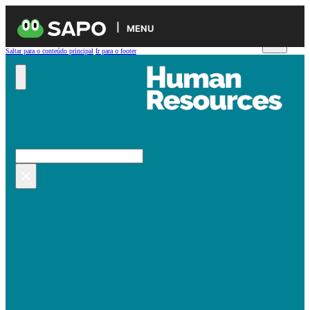
MENU
Saltar para o conteúdo principal
Ir para o footer
Pesquisar no site
Pesquisar
×