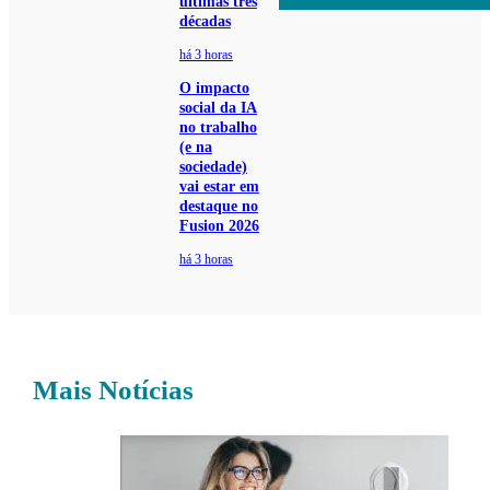
últimas três
décadas
há 3 horas
O impacto
social da IA
no trabalho
(e na
sociedade)
vai estar em
destaque no
Fusion 2026
há 3 horas
Mais Notícias