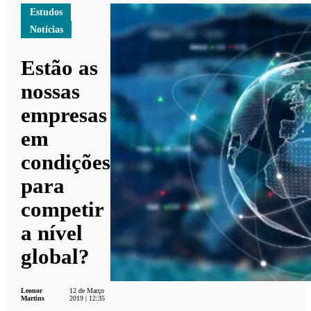
Estudos
Notícias
Estão as
nossas
empresas
em
condições
para
competir
a nível
global?
Leonor
12 de Março
Martins
2019 | 12:35