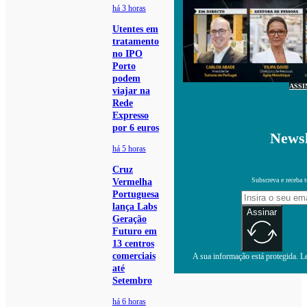
há 3 horas
Utentes em
tratamento
no IPO
Porto
podem
ASSI
viajar na
Rede
Expresso
por 6 euros
Newsl
há 5 horas
Cruz
Subscreva e receba 
Vermelha
Portuguesa
lança Labs
Assinar
Geração
Futuro em
13 centros
comerciais
A sua informação está protegida. Le
até
Setembro
há 6 horas