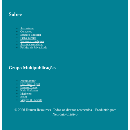
Sobre
Assinaturas
Contactos
Estatuto Editorial
Ficha Técnica
Termos e Condições
Assine a newsletter
Política de Privacidade
Grupo Multipublicações
Automonitor
Executive Digest
Forever Young
Kids Marketeer
Marketeer
Risco
Viagens & Resorts
© 2026 Human Resources. Todos os direitos reservados. | Produzido por:
Neurónio Criativo