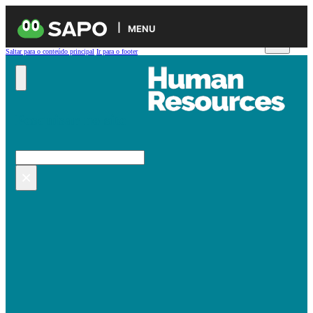
MENU
Saltar para o conteúdo principal
Ir para o footer
Pesquisar no site
Pesquisar
×