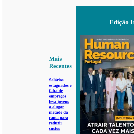
Edição 
Mais
Recentes
Salários
estagnados e
falta de
empregos
leva jovens
a alugar
metade da
cama para
reduzir
custos