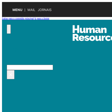
MENU
MAIL
JORNAIS
Saltar para o conteúdo principal
Ir para o footer
Pesquisar no site
Pesquisar
×