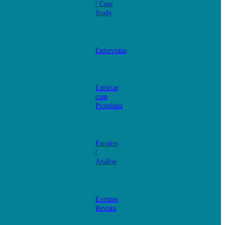
/ Case
Study
Entrevistas
Estórias
com
Propósito
Estudos
/
Análise
Eventos
Revista