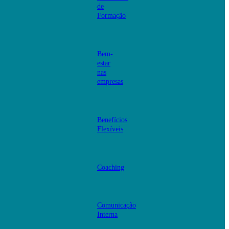
de
Formação
Bem-
estar
nas
empresas
Benefícios
Flexíveis
Coaching
Comunicação
Interna