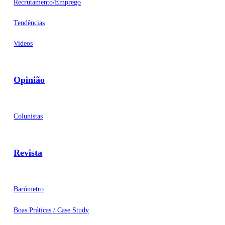
Recrutamento/Emprego
Tendências
Videos
Opinião
Colunistas
Revista
Barómetro
Boas Práticas / Case Study