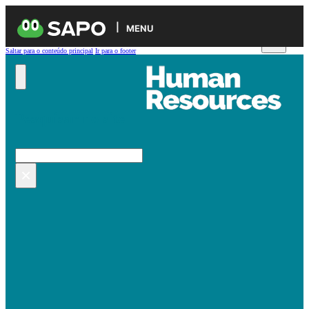
MENU
Saltar para o conteúdo principal
Ir para o footer
Pesquisar no site
Pesquisar
×