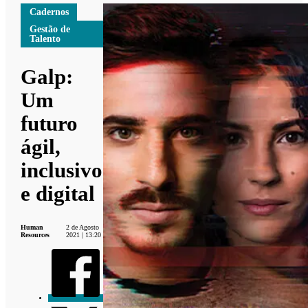
Cadernos
Gestão de
Talento
Galp:
Um
futuro
ágil,
inclusivo
e digital
Human
2 de Agosto
Resources
2021 | 13:20