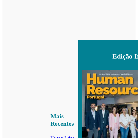
Edição 
Mais
Recentes