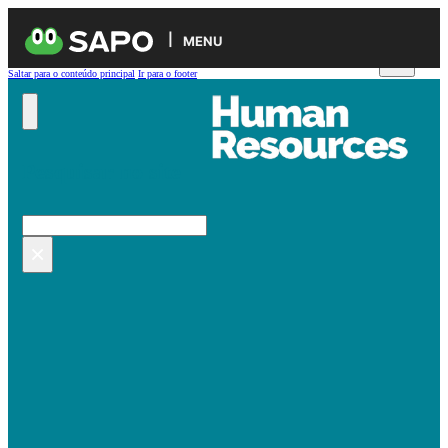
MENU
Saltar para o conteúdo principal
Ir para o footer
Pesquisar no site
Pesquisar
×