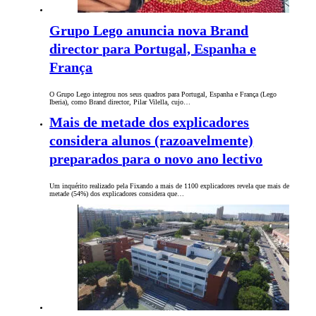
Grupo Lego anuncia nova Brand
director para Portugal, Espanha e
França
O Grupo Lego integrou nos seus quadros para Portugal, Espanha e França (Lego
Iberia), como Brand director, Pilar Vilella, cujo…
Mais de metade dos explicadores
considera alunos (razoavelmente)
preparados para o novo ano lectivo
Um inquérito realizado pela Fixando a mais de 1100 explicadores revela que mais de
metade (54%) dos explicadores considera que…