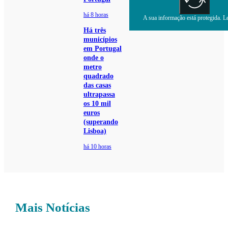
há 8 horas
A sua informação está protegida. Le
Há três
municípios
em Portugal
onde o
metro
quadrado
das casas
ultrapassa
os 10 mil
euros
(superando
Lisboa)
há 10 horas
Mais Notícias