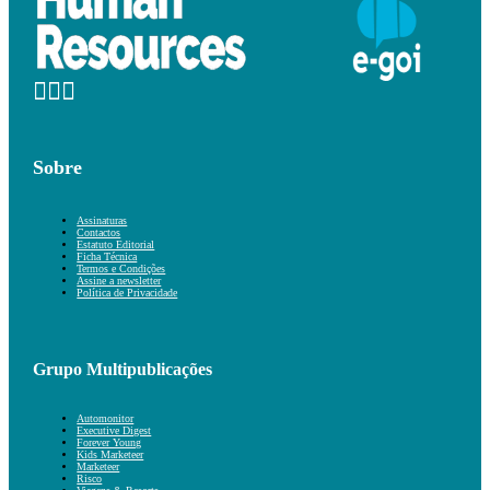
Sobre
Assinaturas
Contactos
Estatuto Editorial
Ficha Técnica
Termos e Condições
Assine a newsletter
Política de Privacidade
Grupo Multipublicações
Automonitor
Executive Digest
Forever Young
Kids Marketeer
Marketeer
Risco