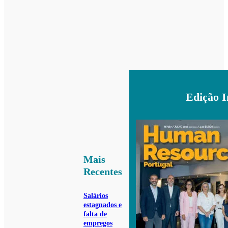
Edição 
Mais
Recentes
Salários
estagnados e
falta de
empregos