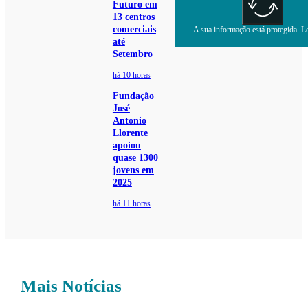
Futuro em
13 centros
comerciais
A sua informação está protegida. Le
até
Setembro
há 10 horas
Fundação
José
Antonio
Llorente
apoiou
quase 1300
jovens em
2025
há 11 horas
Mais Notícias