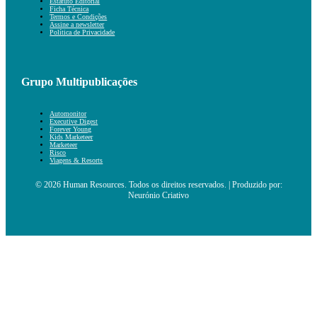
Estatuto Editorial
Ficha Técnica
Termos e Condições
Assine a newsletter
Política de Privacidade
Grupo Multipublicações
Automonitor
Executive Digest
Forever Young
Kids Marketeer
Marketeer
Risco
Viagens & Resorts
© 2026 Human Resources. Todos os direitos reservados. | Produzido por:
Neurónio Criativo