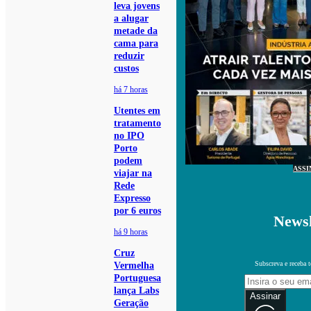
leva jovens
a alugar
metade da
cama para
reduzir
custos
há 7 horas
Utentes em
tratamento
no IPO
Porto
podem
ASSI
viajar na
Rede
Expresso
por 6 euros
Newsl
há 9 horas
Cruz
Subscreva e receba 
Vermelha
Portuguesa
lança Labs
Assinar
Geração