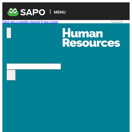
MENU
Saltar para o conteúdo principal
Ir para o footer
Pesquisar no site
Pesquisar
×