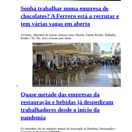
Sonha trabalhar numa empresa de
chocolates? A Ferrero está a recrutar e
tem várias vagas em aberto
A Ferrero, fabricante de marcas icónicas como Nutella, Ferrero Rocher, Raffaello,
Kinder e Tic Tac, está a recrutar para várias…
Quase metade das empresas da
restauração e bebidas já despediram
trabalhadores desde o início da
pandemia
Os resultados são do inquérito mensal da Associação da Hotelaria, Restauração e
Similares de Portugal (AHRESP).