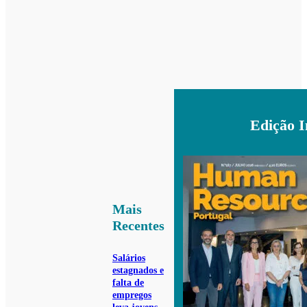
Edição 
Mais
Recentes
Salários
estagnados e
falta de
empregos