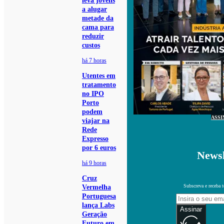
leva jovens
a alugar
metade da
cama para
reduzir
custos
há 7 horas
Utentes em
tratamento
no IPO
Porto
podem
ASSI
viajar na
Rede
Expresso
por 6 euros
Newsl
há 9 horas
Cruz
Subscreva e receba 
Vermelha
Portuguesa
lança Labs
Assinar
Geração
Futuro em