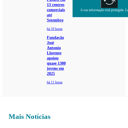
13 centros
comerciais
A sua informação está protegida. Le
até
Setembro
há 10 horas
Fundação
José
Antonio
Llorente
apoiou
quase 1300
jovens em
2025
há 11 horas
Mais Notícias