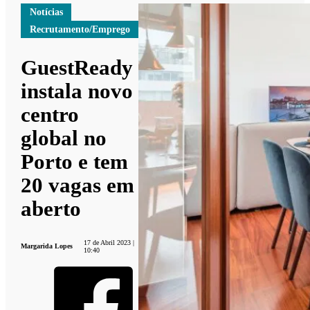
Notícias
Recrutamento/Emprego
GuestReady
instala novo
centro
global no
Porto e tem
20 vagas em
aberto
17 de Abril 2023 |
Margarida Lopes
10:40