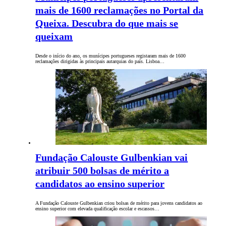
mais de 1600 reclamações no Portal da
Queixa. Descubra do que mais se
queixam
Desde o início do ano, os munícipes portugueses registaram mais de 1600
reclamações dirigidas às principais autarquias do país. Lisboa…
Fundação Calouste Gulbenkian vai
atribuir 500 bolsas de mérito a
candidatos ao ensino superior
A Fundação Calouste Gulbenkian criou bolsas de mérito para jovens candidatos ao
ensino superior com elevada qualificação escolar e escassos…