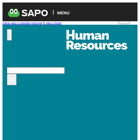
MENU
Saltar para o conteúdo principal
Ir para o footer
Pesquisar no site
Pesquisar
×