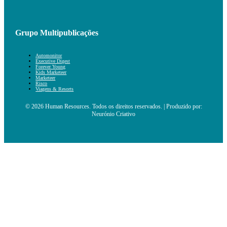
Grupo Multipublicações
Automonitor
Executive Digest
Forever Young
Kids Marketeer
Marketeer
Risco
Viagens & Resorts
© 2026 Human Resources. Todos os direitos reservados. | Produzido por:
Neurónio Criativo