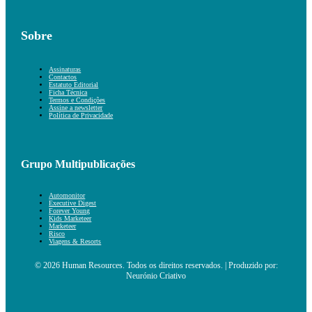
Sobre
Assinaturas
Contactos
Estatuto Editorial
Ficha Técnica
Termos e Condições
Assine a newsletter
Política de Privacidade
Grupo Multipublicações
Automonitor
Executive Digest
Forever Young
Kids Marketeer
Marketeer
Risco
Viagens & Resorts
© 2026 Human Resources. Todos os direitos reservados. | Produzido por:
Neurónio Criativo