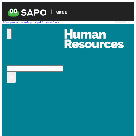
MENU
Saltar para o conteúdo principal
Ir para o footer
Pesquisar no site
Pesquisar
×