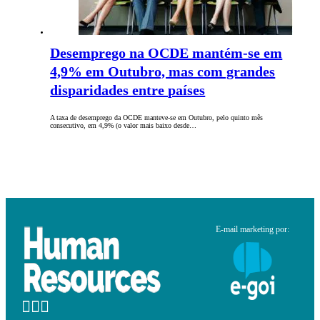
Desemprego na OCDE mantém-se em
4,9% em Outubro, mas com grandes
disparidades entre países
A taxa de desemprego da OCDE manteve-se em Outubro, pelo quinto mês
consecutivo, em 4,9% (o valor mais baixo desde…
E-mail marketing por: