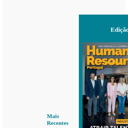
Ediçã
Mais
Recentes