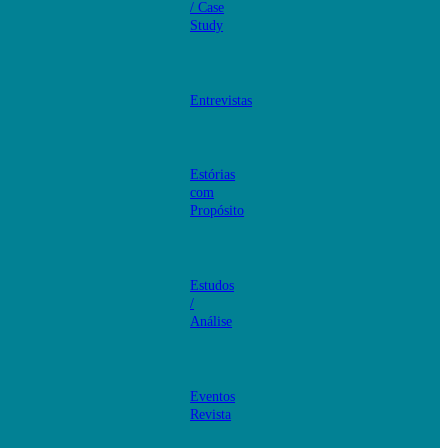
/ Case
Study
Entrevistas
Estórias
com
Propósito
Estudos
/
Análise
Eventos
Revista