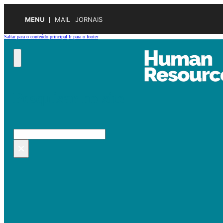
MENU
MAIL
JORNAIS
Saltar para o conteúdo principal
Ir para o footer
Pesquisar no site
Pesquisar
×