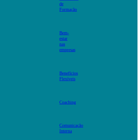
de
Formação
Bem-
estar
nas
empresas
Benefícios
Flexíveis
Coaching
Comunicação
Interna