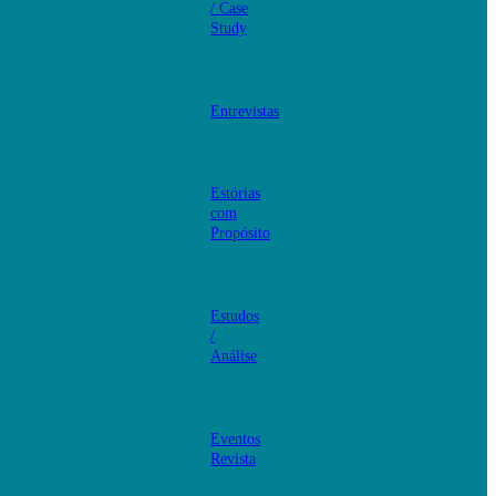
/ Case
Study
Entrevistas
Estórias
com
Propósito
Estudos
/
Análise
Eventos
Revista