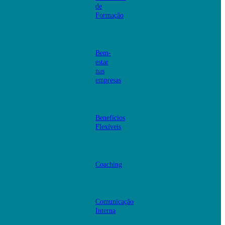
de
Formação
Bem-
estar
nas
empresas
Benefícios
Flexíveis
Coaching
Comunicação
Interna