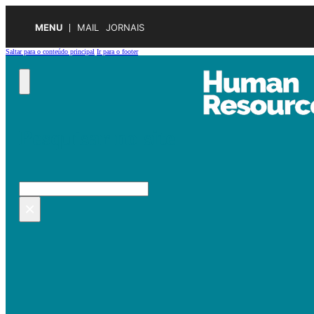
MENU
MAIL
JORNAIS
Saltar para o conteúdo principal
Ir para o footer
Pesquisar no site
Pesquisar
×