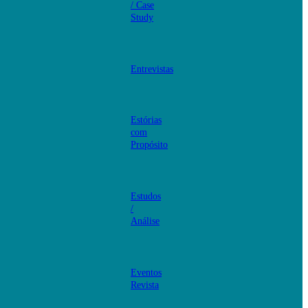
/ Case
Study
Entrevistas
Estórias
com
Propósito
Estudos
/
Análise
Eventos
Revista