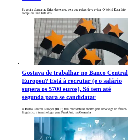
Se está a planear as férias deste ano, veja que países deve evitar. O World Data Info
compilou uma lista dos…
Gostava de trabalhar no Banco Central
Europeu? Está à recrutar (e o salário
supera os 5700 euros). Só tem até
segunda para se candidatar
O Banco Central Europeu (BCE) tem candidaturas abertas para uma vaga de técnico
linguístico / terminólogo, para Frankfurt, na Alemanha.