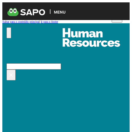
MENU
Saltar para o conteúdo principal
Ir para o footer
Pesquisar no site
Pesquisar
×