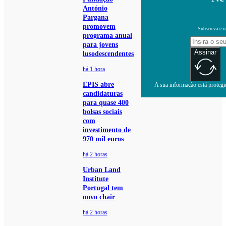
António
Pargana
promovem
Subscreva e r
programa anual
para jovens
Assinar
lusodescendentes
há 1 hora
EPIS abre
A sua informação está protegid
candidaturas
para quase 400
bolsas sociais
com
investimento de
970 mil euros
há 2 horas
Urban Land
Institute
Portugal tem
novo chair
há 2 horas