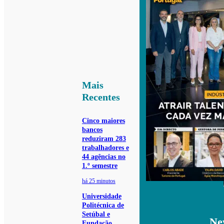
Mais
Recentes
Cinco maiores
bancos
reduziram 283
trabalhadores e
44 agências no
1.º semestre
há 25 minutos
Universidade
Politécnica de
Setúbal e
Ne
Fundação