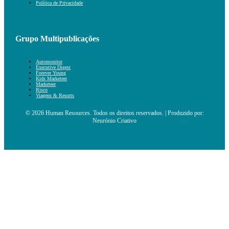
Política de Privacidade
Grupo Multipublicações
Automonitor
Executive Digest
Forever Young
Kids Marketeer
Marketeer
Risco
Viagens & Resorts
© 2026 Human Resources. Todos os direitos reservados. | Produzido por:
Neurónio Criativo