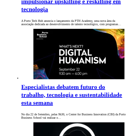
impulsionar upskilling e reskilling em
tecnologia
A Porto Tech Hub anuncia o lançamento da PTH Academy, uma nova área da
associação dedicada ao desenvolvimento de talento tecnológico, com programas…
Especialistas debatem futuro do
trabalho, tecnologia e sustentabilidade
esta semana
No dia 22 de Setembro, pelas 9h30, o Center for Business Innovation (CBI) da Porto
Business School vai realizar o…