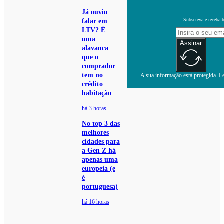
Já ouviu
Subscreva e receba 
falar em
LTV? É
uma
Assinar
alavanca
que o
comprador
tem no
A sua informação está protegida. Le
crédito
habitação
há 3 horas
No top 3 das
melhores
cidades para
a Gen Z há
apenas uma
europeia (e
é
portuguesa)
há 16 horas