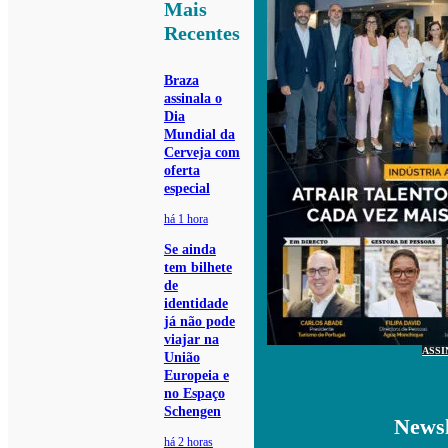
Mais
Recentes
Braza
assinala o
Dia
Mundial da
Cerveja com
oferta
especial
há 1 hora
Se ainda
tem bilhete
de
identidade
já não pode
viajar na
ASSI
União
Europeia e
no Espaço
Schengen
Newsl
há 2 horas