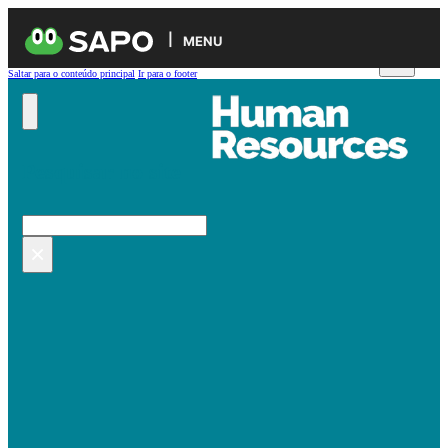
MENU
Saltar para o conteúdo principal
Ir para o footer
Pesquisar no site
Pesquisar
×