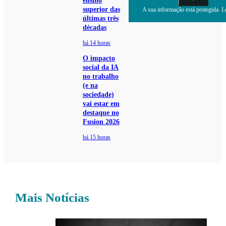
ensino
superior das
A sua informação está protegida. Le
últimas três
décadas
há 14 horas
O impacto
social da IA
no trabalho
(e na
sociedade)
vai estar em
destaque no
Fusion 2026
há 15 horas
Mais Notícias