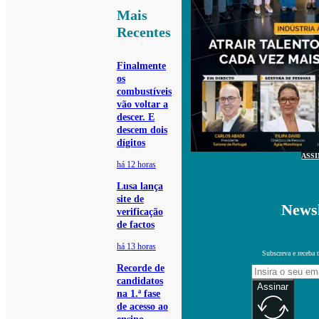
Mais
Recentes
Finalmente
os
combustíveis
vão voltar a
descer. E
descem dois
dígitos
ASS
há 12 horas
Lusa lança
site de
Newsl
verificação
de factos
há 13 horas
Subscreva e receba 
Recorde de
candidatos
Assinar
na 1.ª fase
de acesso ao