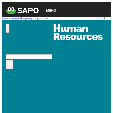
MENU
Saltar para o conteúdo principal
Ir para o footer
Pesquisar no site
Pesquisar
×