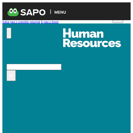
MENU
Saltar para o conteúdo principal
Ir para o footer
Pesquisar no site
Pesquisar
×