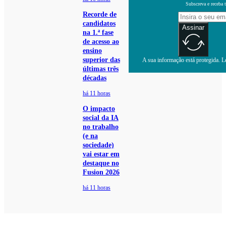
Subscreva e receba 
Recorde de
candidatos
Assinar
na 1.ª fase
de acesso ao
ensino
superior das
A sua informação está protegida. Le
últimas três
décadas
há 11 horas
O impacto
social da IA
no trabalho
(e na
sociedade)
vai estar em
destaque no
Fusion 2026
há 11 horas