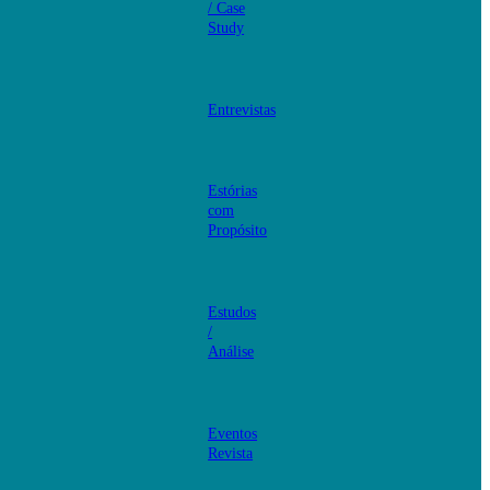
/ Case
Study
Entrevistas
Estórias
com
Propósito
Estudos
/
Análise
Eventos
Revista