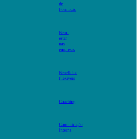
de
Formação
Bem-
estar
nas
empresas
Benefícios
Flexíveis
Coaching
Comunicação
Interna