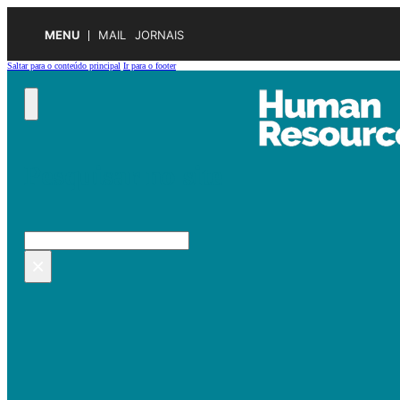
MENU
MAIL
JORNAIS
Saltar para o conteúdo principal
Ir para o footer
Pesquisar no site
Pesquisar
×