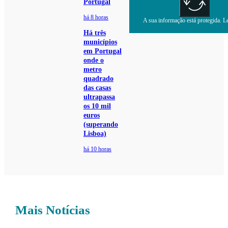
Portugal
há 8 horas
A sua informação está protegida. Le
Há três
municípios
em Portugal
onde o
metro
quadrado
das casas
ultrapassa
os 10 mil
euros
(superando
Lisboa)
há 10 horas
Mais Notícias