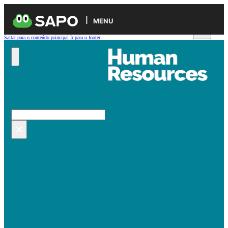
MENU
Saltar para o conteúdo principal
Ir para o footer
Pesquisar no site
Pesquisar
×