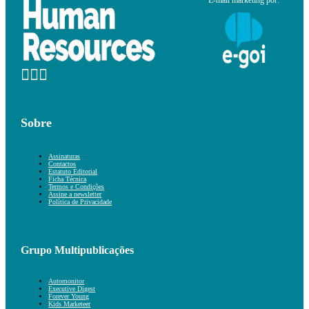
E-mail marketing por:
Sobre
Assinaturas
Contactos
Estatuto Editorial
Ficha Técnica
Termos e Condições
Assine a newsletter
Política de Privacidade
Grupo Multipublicações
Automonitor
Executive Digest
Forever Young
Kids Marketeer