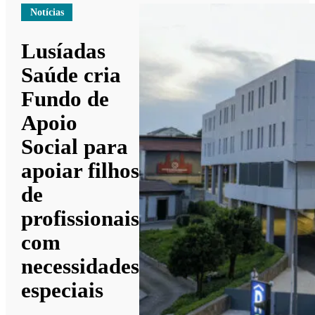
Notícias
Lusíadas
Saúde cria
Fundo de
Apoio
Social para
apoiar filhos
de
profissionais
com
necessidades
especiais