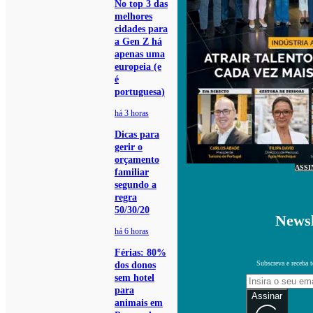
No top 3 das
melhores
cidades para
a Gen Z há
apenas uma
europeia (e
é
portuguesa)
há 3 horas
Dicas para
gerir o
orçamento
ASSI
familiar
segundo a
regra
50/30/20
Newsl
há 6 horas
Férias: 80%
Subscreva e receba 
dos donos
sem hotel
para
Assinar
animais em