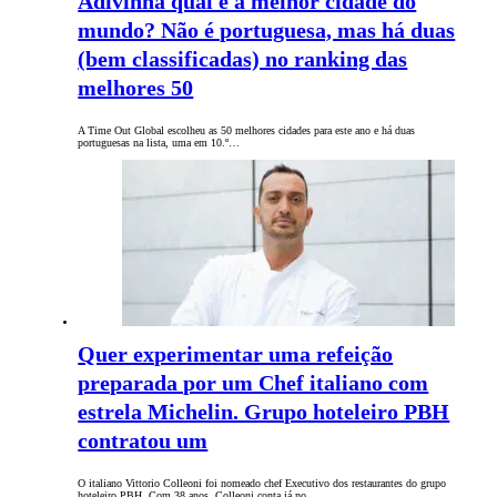
Adivinha qual é a melhor cidade do
mundo? Não é portuguesa, mas há duas
(bem classificadas) no ranking das
melhores 50
A Time Out Global escolheu as 50 melhores cidades para este ano e há duas
portuguesas na lista, uma em 10.º…
Quer experimentar uma refeição
preparada por um Chef italiano com
estrela Michelin. Grupo hoteleiro PBH
contratou um
O italiano Vittorio Colleoni foi nomeado chef Executivo dos restaurantes do grupo
hoteleiro PBH. Com 38 anos, Colleoni conta já no…