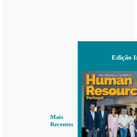
Edição 
Mais
Recentes