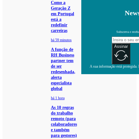
Como a
Geração Z
News
em Portugal
está a
redefinir
carreiras
Subscreva e receb
há 59 minutos
Assinar
A função de
RH Business
partner tem
de ser
A sua informação está protegida. L
redesenhada,
alerta
especialista
global
há 1 hora
As 10 regras
do trabalho
remoto (para
colaboradores
e também
para gestores)