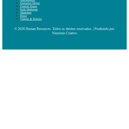
Executive Digest
Forever Young
Kids Marketeer
Marketeer
Risco
Viagens & Resorts
© 2026 Human Resources. Todos os direitos reservados. | Produzido por:
Neurónio Criativo