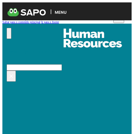
MENU
Saltar para o conteúdo principal
Ir para o footer
Pesquisar no site
Pesquisar
×