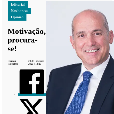
Editorial
Nas bancas
Opinião
Motivação,
procura-
se!
Human
24 de Fevereiro
Resources
2025 | 13:20