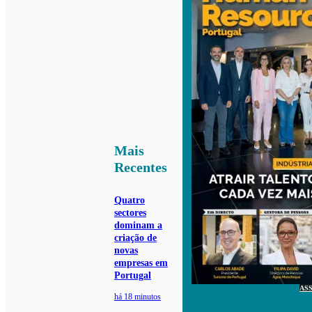
Mais
Recentes
Quatro
sectores
dominam a
criação de
novas
empresas em
Portugal
AS
há 18 minutos