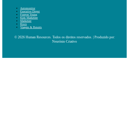
Automonitor
Executive Digest
Forever Young
Kids Marketeer
Marketeer
Risco
Viagens & Resorts
© 2026 Human Resources. Todos os direitos reservados. | Produzido por:
Neurónio Criativo