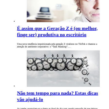
É assim que a Geração Z é (ou melhor,
finge ser) produtiva no escritório
Uma nova tendência impulsionada pela geração Z viralizou no TikTok e chamou a
atenção do ambiente corporativo: o “Task Masking“.…
Não tem tempo para nada? Estas dicas
vão ajudá-lo
As tarefas acumulam-se e chega ao final do dia com aquela sensação de que deixou