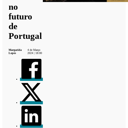
no
futuro
de
Portugal
Margarida
4 de Março
Lopes
2024 | 18:00