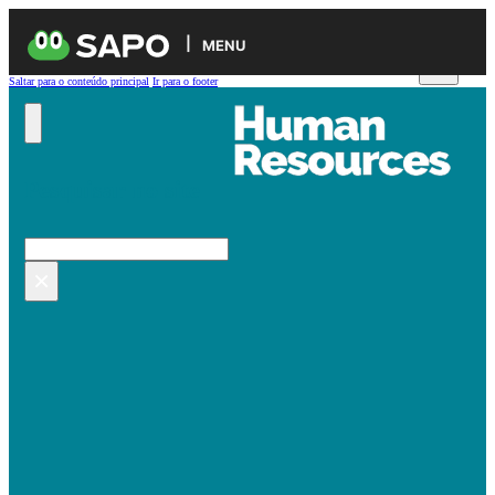
MENU
Saltar para o conteúdo principal
Ir para o footer
Pesquisar no site
Pesquisar
×