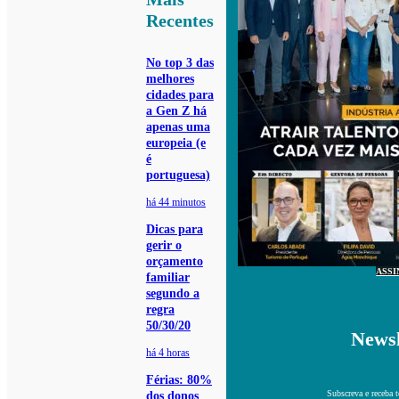
Recentes
No top 3 das
melhores
cidades para
a Gen Z há
apenas uma
europeia (e
é
portuguesa)
há 44 minutos
Dicas para
gerir o
orçamento
ASSI
familiar
segundo a
regra
50/30/20
Newsl
há 4 horas
Férias: 80%
Subscreva e receba 
dos donos