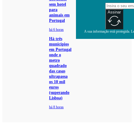
sem hotel
para
Assinar
animais em
Portugal
há 6 horas
A sua informação está protegida. Le
Há três
municípios
em Portugal
onde o
metro
quadrado
das casas
ultrapassa
os 10 mil
euros
(superando
Lisboa)
há 8 horas