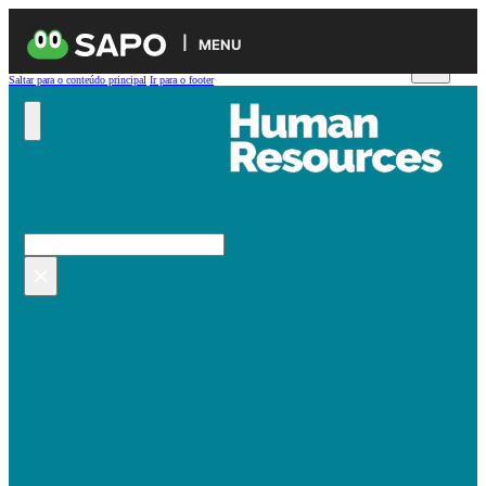
MENU
Saltar para o conteúdo principal
Ir para o footer
Pesquisar no site
Pesquisar
×