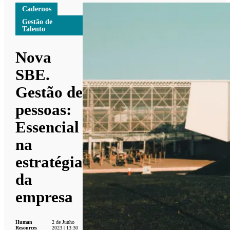
Cadernos
Gestão de
Talento
Nova
SBE.
Gestão de
pessoas:
Essencial
na
estratégia
da
empresa
Human
2 de Junho
Resources
2023 | 13:30