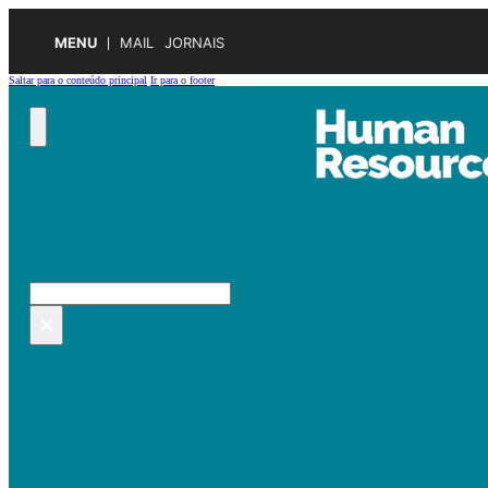
MENU
MAIL
JORNAIS
Saltar para o conteúdo principal
Ir para o footer
Pesquisar no site
Pesquisar
×