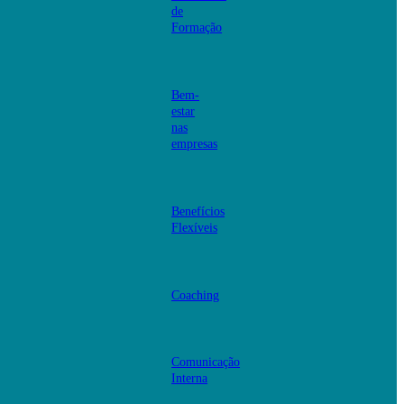
de
Formação
Bem-
estar
nas
empresas
Benefícios
Flexíveis
Coaching
Comunicação
Interna