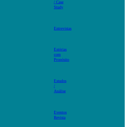
/ Case
Study
Entrevistas
Estórias
com
Propósito
Estudos
/
Análise
Eventos
Revista