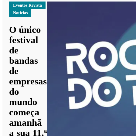
Eventos Revista
Notícias
O único
festival
de
bandas
de
empresas
do
mundo
começa
amanhã
a sua 11.ª