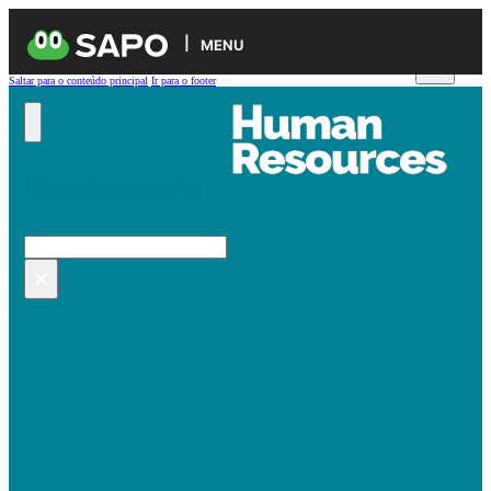
MENU
Saltar para o conteúdo principal
Ir para o footer
Pesquisar no site
Pesquisar
×