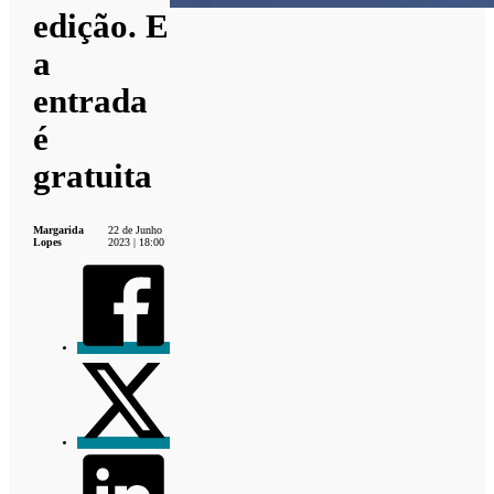
edição. E
a
entrada
é
gratuita
Margarida
22 de Junho
Lopes
2023 | 18:00