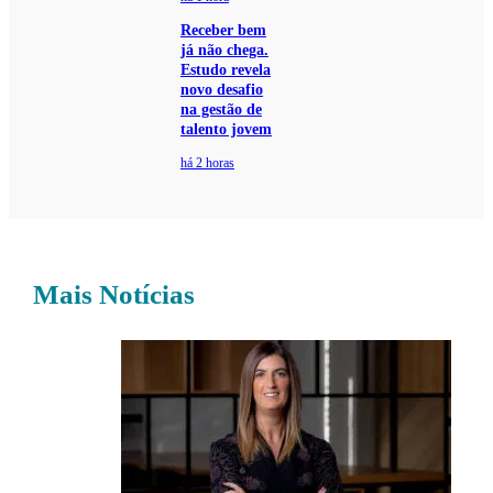
Receber bem
já não chega.
Estudo revela
novo desafio
na gestão de
talento jovem
há 2 horas
Mais Notícias