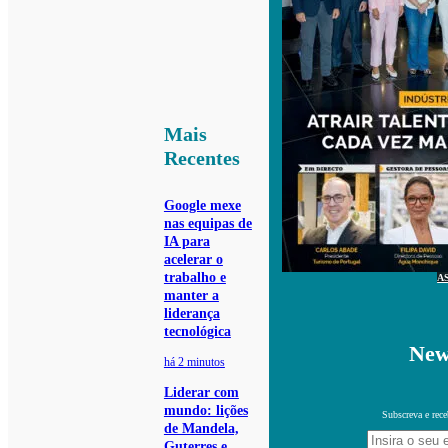
Mais
Recentes
Google mexe
nas equipas de
IA para
acelerar o
trabalho e
A
manter a
liderança
tecnológica
New
há 2 minutos
Liderar com
mundo: lições
Subscreva e rece
de Mandela,
Guterres e