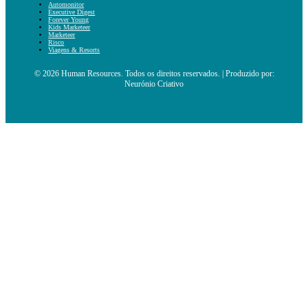
Automonitor
Executive Digest
Forever Young
Kids Marketeer
Marketeer
Risco
Viagens & Resorts
© 2026 Human Resources. Todos os direitos reservados. | Produzido por:
Neurónio Criativo