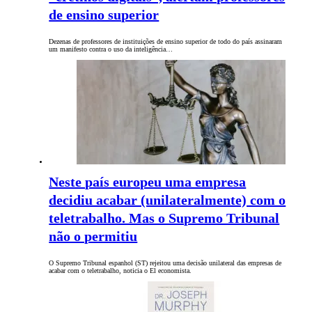
de ensino superior
Dezenas de professores de instituições de ensino superior de todo do país assinaram
um manifesto contra o uso da inteligência…
Neste país europeu uma empresa
decidiu acabar (unilateralmente) com o
teletrabalho. Mas o Supremo Tribunal
não o permitiu
O Supremo Tribunal espanhol (ST) rejeitou uma decisão unilateral das empresas de
acabar com o teletrabalho, noticia o El economista.