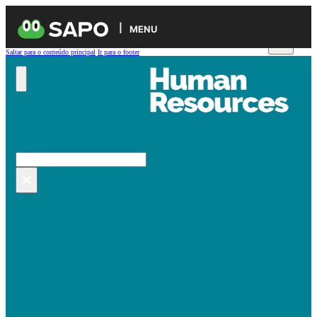
MENU
Saltar para o conteúdo principal
Ir para o footer
Pesquisar no site
Pesquisar
×