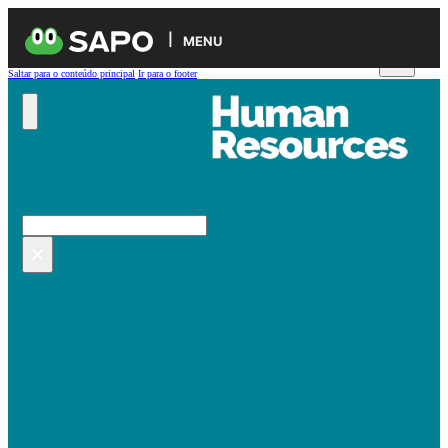
MENU
Saltar para o conteúdo principal
Ir para o footer
Pesquisar no site
Pesquisar
×