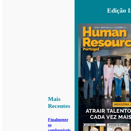
Edição 
Mais
Recentes
Finalmente
os
combustíveis