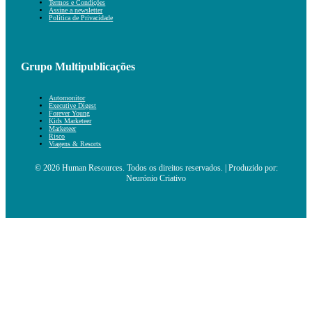
Termos e Condições
Assine a newsletter
Política de Privacidade
Grupo Multipublicações
Automonitor
Executive Digest
Forever Young
Kids Marketeer
Marketeer
Risco
Viagens & Resorts
© 2026 Human Resources. Todos os direitos reservados. | Produzido por:
Neurónio Criativo