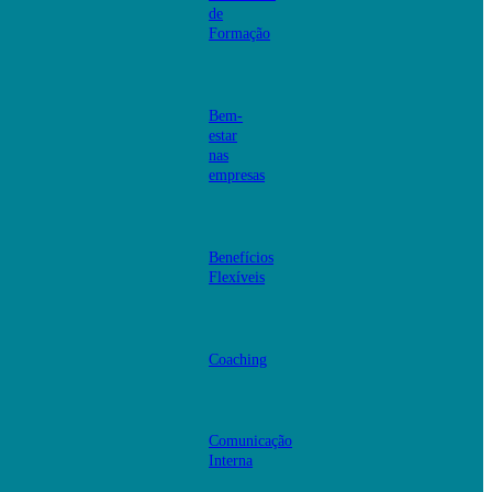
de
Formação
Bem-
estar
nas
empresas
Benefícios
Flexíveis
Coaching
Comunicação
Interna