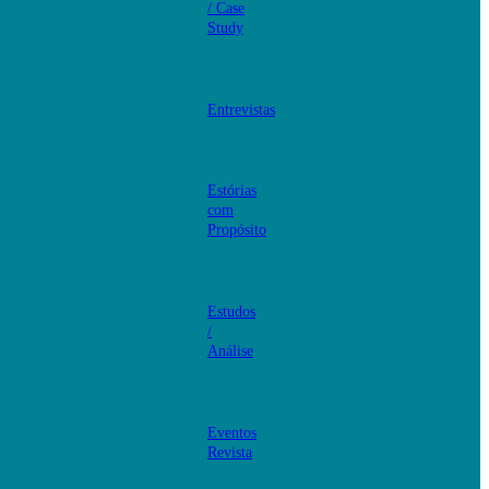
/ Case
Study
Entrevistas
Estórias
com
Propósito
Estudos
/
Análise
Eventos
Revista