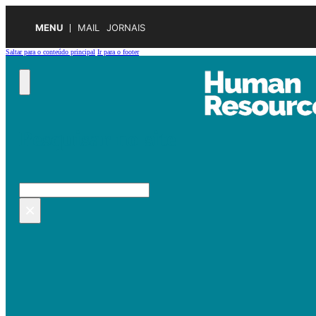
MENU
MAIL
JORNAIS
Saltar para o conteúdo principal
Ir para o footer
Pesquisar no site
Pesquisar
×