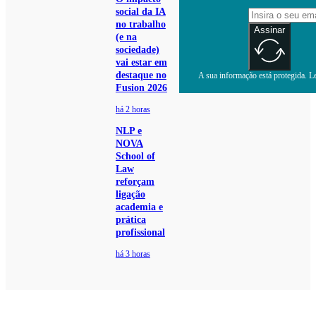
social da IA
no trabalho
Assinar
(e na
sociedade)
vai estar em
destaque no
A sua informação está protegida. Le
Fusion 2026
há 2 horas
NLP e
NOVA
School of
Law
reforçam
ligação
academia e
prática
profissional
há 3 horas