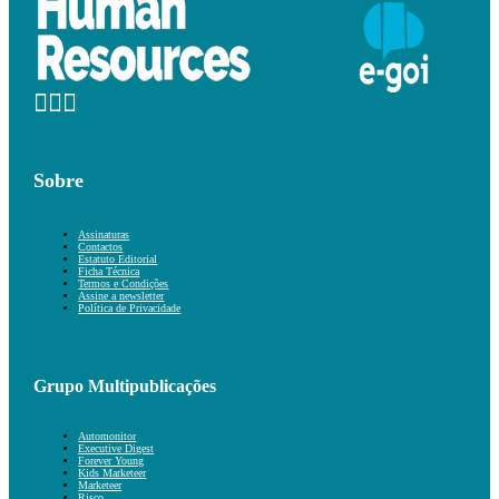
Sobre
Assinaturas
Contactos
Estatuto Editorial
Ficha Técnica
Termos e Condições
Assine a newsletter
Política de Privacidade
Grupo Multipublicações
Automonitor
Executive Digest
Forever Young
Kids Marketeer
Marketeer
Risco