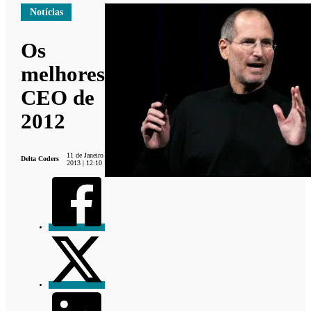
Notícias
Os
melhores
CEO de
2012
11 de Janeiro
Delta Coders
2013 | 12:10