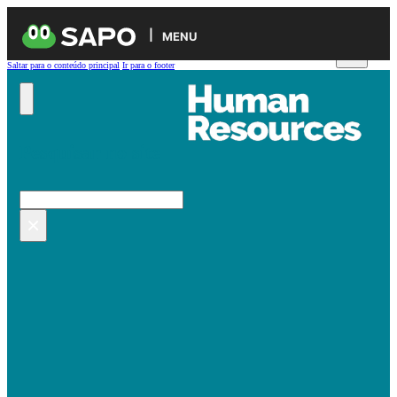
MENU
Saltar para o conteúdo principal
Ir para o footer
Pesquisar no site
Pesquisar
×