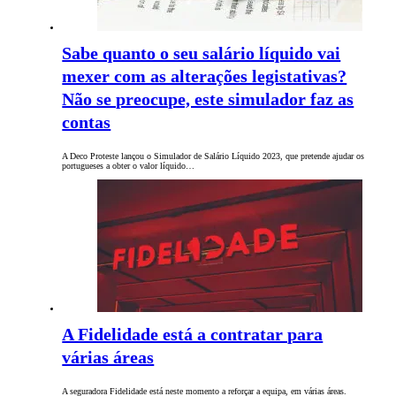
Sabe quanto o seu salário líquido vai
mexer com as alterações legistativas?
Não se preocupe, este simulador faz as
contas
A Deco Proteste lançou o Simulador de Salário Líquido 2023, que pretende ajudar os
portugueses a obter o valor líquido…
A Fidelidade está a contratar para
várias áreas
A seguradora Fidelidade está neste momento a reforçar a equipa, em várias áreas.