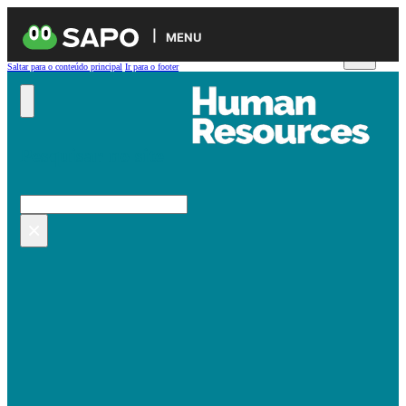
MENU
Saltar para o conteúdo principal
Ir para o footer
Pesquisar no site
Pesquisar
×