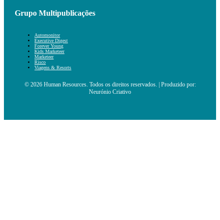
Grupo Multipublicações
Automonitor
Executive Digest
Forever Young
Kids Marketeer
Marketeer
Risco
Viagens & Resorts
© 2026 Human Resources. Todos os direitos reservados. | Produzido por:
Neurónio Criativo