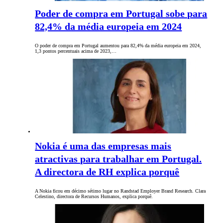
Poder de compra em Portugal sobe para
82,4% da média europeia em 2024
O poder de compra em Portugal aumentou para 82,4% da média europeia em 2024,
1,3 pontos percentuais acima de 2023,…
Nokia é uma das empresas mais
atractivas para trabalhar em Portugal.
A directora de RH explica porquê
A Nokia ficou em décimo sétimo lugar no Randstad Employer Brand Research. Clara
Celestino, directora de Recursos Humanos, explica porquê.