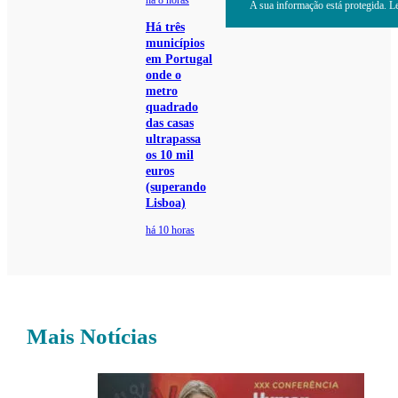
há 8 horas
A sua informação está protegida. Le
Há três
municípios
em Portugal
onde o
metro
quadrado
das casas
ultrapassa
os 10 mil
euros
(superando
Lisboa)
há 10 horas
Mais Notícias