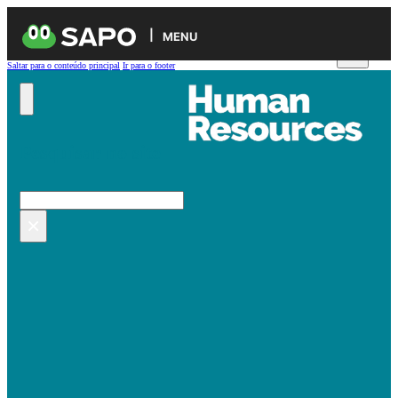
MENU
Saltar para o conteúdo principal
Ir para o footer
Pesquisar no site
Pesquisar
×