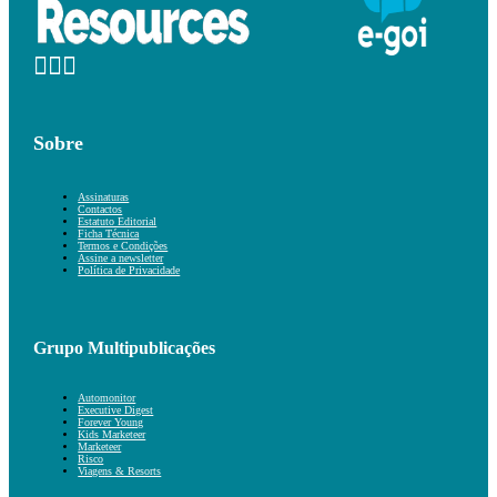
Sobre
Assinaturas
Contactos
Estatuto Editorial
Ficha Técnica
Termos e Condições
Assine a newsletter
Política de Privacidade
Grupo Multipublicações
Automonitor
Executive Digest
Forever Young
Kids Marketeer
Marketeer
Risco
Viagens & Resorts