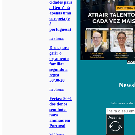
cidades para
a Gen Z há
apenas uma
europeia (e
é
portuguesa)
há 3 horas
Dicas para
gerir o
orçamento
ASSI
familiar
segundo a
regra
50/30/20
Newsl
há 6 horas
Férias: 80%
Subscreva e receba 
dos donos
sem hotel
para
Assinar
animais em
Portugal