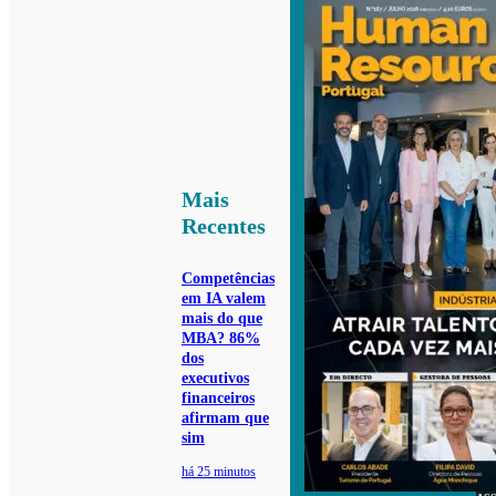
Mais
Recentes
Competências
em IA valem
mais do que
MBA? 86%
dos
executivos
financeiros
afirmam que
sim
há 25 minutos