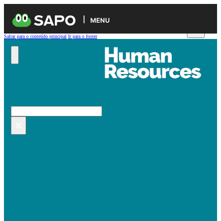
MENU
Saltar para o conteúdo principal
Ir para o footer
Pesquisar no site
Pesquisar
×