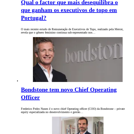
Qual o factor que mais desequilibra o
que ganham os executivos de topo em
Portugal?
O mais recente estudo de Remuneração de Executivos de Topo, realizado pela Mercer,
revela que o género feminino continua sub-representado nos…
Bondstone tem novo Chief Operating
Officer
Frederico Pedro Nunes é o novo chief Operating officer (COO) da Bondstone – private
equity especializada no desenvolvimento e gestão…