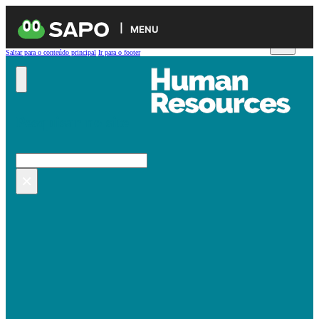
MENU
Saltar para o conteúdo principal
Ir para o footer
Pesquisar no site
Pesquisar
×