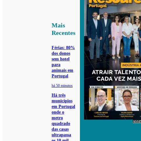
Mais
Recentes
Férias: 80%
dos donos
sem hotel
para
animais em
Portugal
há 50 minutos
Há três
municípios
em Portugal
onde o
metro
ASSI
quadrado
das casas
ultrapassa
os 10 mil