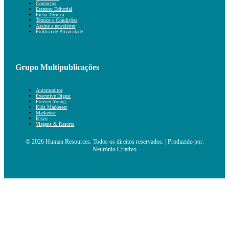
Contactos
Estatuto Editorial
Ficha Técnica
Termos e Condições
Assine a newsletter
Política de Privacidade
Grupo Multipublicações
Automonitor
Executive Digest
Forever Young
Kids Marketeer
Marketeer
Risco
Viagens & Resorts
© 2026 Human Resources. Todos os direitos reservados. | Produzido por:
Neurónio Criativo