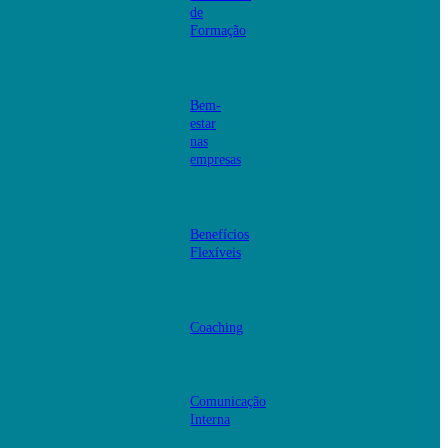
de
Formação
Bem-
estar
nas
empresas
Benefícios
Flexíveis
Coaching
Comunicação
Interna