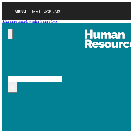
MENU
MAIL
JORNAIS
Saltar para o conteúdo principal
Ir para o footer
Pesquisar no site
Pesquisar
×