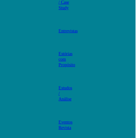
/ Case
Study
Entrevistas
Estórias
com
Propósito
Estudos
/
Análise
Eventos
Revista