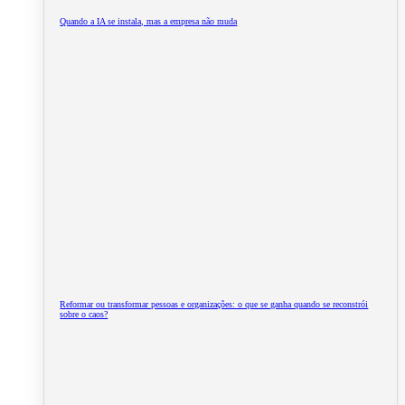
Quando a IA se instala, mas a empresa não muda
Reformar ou transformar pessoas e organizações: o que se ganha quando se reconstrói
sobre o caos?