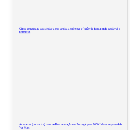
Cinco estratégias para ajudar a sua equipa a enfrentar o Verão de forma mais saudável e
produtiva
As marcas (por sector) com melhor reputação em Portugal para 8000 líderes empresariais
Ver Mais