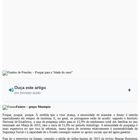
Ouça este artigo
em formato áudio
Ouvir este artigo
Futuro – grupo Montepio
Poupar, poupar, poupar. À medida que a crise avança, a necessidade de acautelar o futuro é sentida
especialmente em tempos de incerteza. E, no geral, os portugueses estão de acordo: segundo o Instituto
Nacional de Estatística, a taxa de poupança subiu para os 12,9% do rendimento total das famílias no ano
terminado em Março de 2013, face a cerca de 11,6% no período homólogo. A necessidade de poupança é
mais expressiva no que toca às reformas, numa época de incerteza relativamente à sustentabilidade da
Segurança Social e à capacidade de o Estado conseguir manter os apoios sociais que até agora garantia.
Para ler a entrevista na íntegra, consulte a edição de Julho/Agosto de 2013 da revista Human Resources