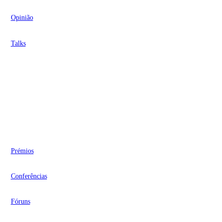
Opinião
Talks
Videocasts
Eventos
Prémios
Conferências
Fóruns